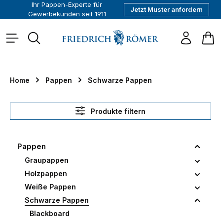
Ihr Pappen-Experte für
Jetzt Muster anfordern
alt springen
Gewerbekunden seit 1911
War
Home
Pappen
Schwarze Pappen
Produkte filtern
Pappen
Graupappen
Holzpappen
Weiße Pappen
Schwarze Pappen
Blackboard