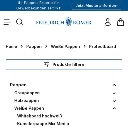
Ihr Pappen-Experte für
Jetzt Muster anfordern
alt springen
Gewerbekunden seit 1911
War
Home
Pappen
Weiße Pappen
Protectboard
Produkte filtern
Pappen
Graupappen
Holzpappen
Weiße Pappen
Whiteboard hochweiß
Künstlerpappe Mix Media