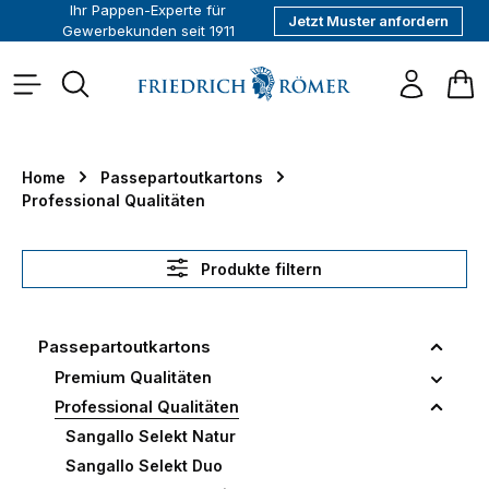
Ihr Pappen-Experte für
Jetzt Muster anfordern
alt springen
Gewerbekunden seit 1911
War
Home
Passepartoutkartons
Professional Qualitäten
Produkte filtern
Passepartoutkartons
Premium Qualitäten
Professional Qualitäten
Sangallo Selekt Natur
Sangallo Selekt Duo