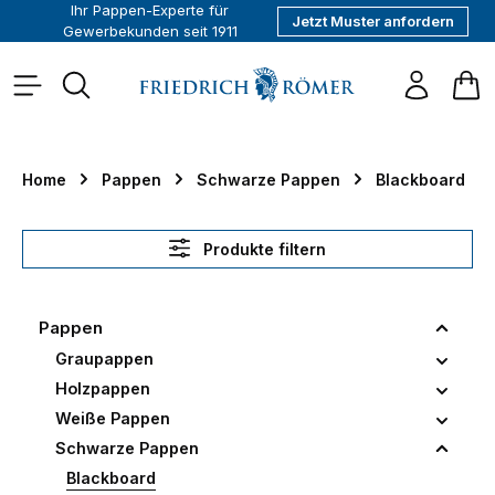
Ihr Pappen-Experte für
Jetzt Muster anfordern
alt springen
Gewerbekunden seit 1911
War
Home
Pappen
Schwarze Pappen
Blackboard
Produkte filtern
Pappen
Graupappen
Holzpappen
Weiße Pappen
Schwarze Pappen
Blackboard