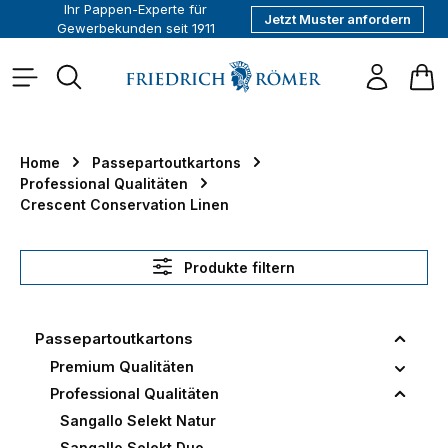
Ihr Pappen-Experte für
Jetzt Muster anfordern
alt springen
Gewerbekunden seit 1911
War
Home
Passepartoutkartons
Professional Qualitäten
Crescent Conservation Linen
Produkte filtern
Passepartoutkartons
Premium Qualitäten
Professional Qualitäten
Sangallo Selekt Natur
Sangallo Selekt Duo